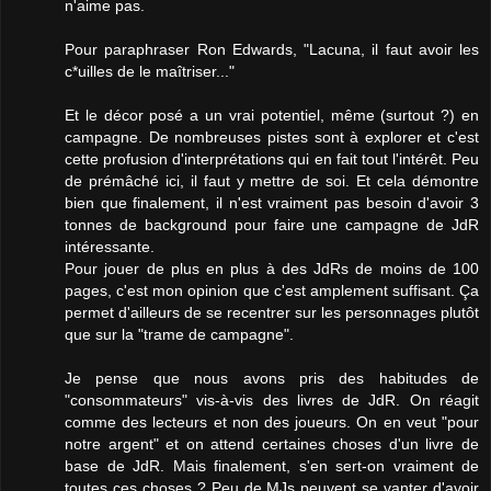
n'aime pas.
Pour paraphraser Ron Edwards, "Lacuna, il faut avoir les
c*uilles de le maîtriser..."
Et le décor posé a un vrai potentiel, même (surtout ?) en
campagne. De nombreuses pistes sont à explorer et c'est
cette profusion d'interprétations qui en fait tout l'intérêt. Peu
de prémâché ici, il faut y mettre de soi. Et cela démontre
bien que finalement, il n'est vraiment pas besoin d'avoir 3
tonnes de background pour faire une campagne de JdR
intéressante.
Pour jouer de plus en plus à des JdRs de moins de 100
pages, c'est mon opinion que c'est amplement suffisant. Ça
permet d'ailleurs de se recentrer sur les personnages plutôt
que sur la "trame de campagne".
Je pense que nous avons pris des habitudes de
"consommateurs" vis-à-vis des livres de JdR. On réagit
comme des lecteurs et non des joueurs. On en veut "pour
notre argent" et on attend certaines choses d'un livre de
base de JdR. Mais finalement, s'en sert-on vraiment de
toutes ces choses ? Peu de MJs peuvent se vanter d'avoir