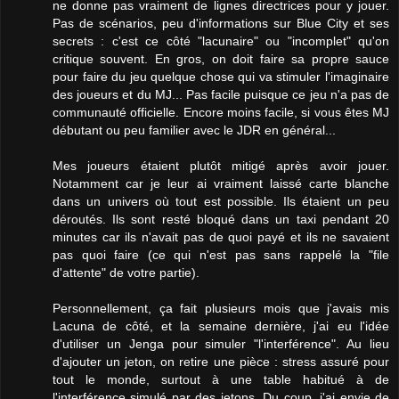
ne donne pas vraiment de lignes directrices pour y jouer.
Pas de scénarios, peu d'informations sur Blue City et ses
secrets : c'est ce côté "lacunaire" ou "incomplet" qu'on
critique souvent. En gros, on doit faire sa propre sauce
pour faire du jeu quelque chose qui va stimuler l'imaginaire
des joueurs et du MJ... Pas facile puisque ce jeu n'a pas de
communauté officielle. Encore moins facile, si vous êtes MJ
débutant ou peu familier avec le JDR en général...
Mes joueurs étaient plutôt mitigé après avoir jouer.
Notamment car je leur ai vraiment laissé carte blanche
dans un univers où tout est possible. Ils étaient un peu
déroutés. Ils sont resté bloqué dans un taxi pendant 20
minutes car ils n'avait pas de quoi payé et ils ne savaient
pas quoi faire (ce qui n'est pas sans rappelé la "file
d'attente" de votre partie).
Personnellement, ça fait plusieurs mois que j'avais mis
Lacuna de côté, et la semaine dernière, j'ai eu l'idée
d'utiliser un Jenga pour simuler "l'interférence". Au lieu
d'ajouter un jeton, on retire une pièce : stress assuré pour
tout le monde, surtout à une table habitué à de
l'interférence simulé par des jetons. Du coup, j'ai envie de