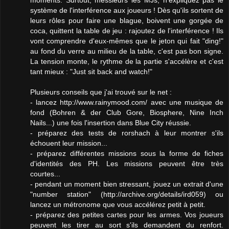
moments. Surtout, messieurs les MJs, n'expliquez pas le
système de l'interférence aux joueurs ! Dès qu'ils sortent de
leurs rôles pour faire une blague, boivent une gorgée de
coca, quittent la table de jeu : rajoutez de l'interférence ! Ils
vont comprendre d'eux-mêmes que le jeton qui fait "ding!"
au fond du verre au milieu de la table, c'est pas bon signe.
La tension monte, le rythme de la partie s'accélère et c'est
tant mieux : "Just sit back and watch!"
Plusieurs conseils que j'ai trouvé sur le net :
- lancez http://www.rainymood.com/ avec une musique de
fond (Bohren & der Club Gore, Biosphere, Nine Inch
Nails...) une fois l'insertion dans Blue City réussie.
- préparez des tests de rorshach à leur montrer s'ils
échouent leur mission...
- préparez différentes missions sous la forme de fiches
d'identités des PH. Les missions peuvent être très
courtes...
- pendant un moment bien stressant, jouez un extrait d'une
"number station" (http://archive.org/details/ird059) ou
lancez un métronome que vous accélérez petit à petit.
- préparez des petites cartes pour les armes. Vos joueurs
peuvent les tirer au sort s'ils demandent du renfort.