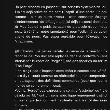
Un petit ressenti en passant : sur certains systèmes de jeu,
il m'est déjà arrivé de me sentir "captif" d'une partie, un peu
comme - sur un autre niveau - cette sensation étrange
d'enfermement, de bridage que j'ai déjà ressenti dans des
jdr Med-Jap où le poids écrasant du protocole nippon nous
incite à réfréner notre spontanéité pour "coller" à ce qu'on
attend de nous. Pas super agréable pour l'élévation de
l'imaginaire.
@Dr Dandy : Je pense déceler la cause de ta réaction, la
réponse de Rob doit être replacée dans le contexte où elle
intervient : le contexte "forgien", tiré des théories du forum
"The Forge".
Il ne s'agit pas d'imposer cette théorie comme une vérité,
mais d'y recourir comme un référentiel pour se comprendre
en partageant des définitions communes (pour que tout le
monde se comprenne mieux).
Pour la "Forge" des expressions comme "système" ou "rôle
dévolu au MJ" ont un sens spécifique légèrement distinct
du sens que leur donnent habituellement les rôlistes non-
forgiens.
Si tu prends en compte les définitions "Forge" et que tu