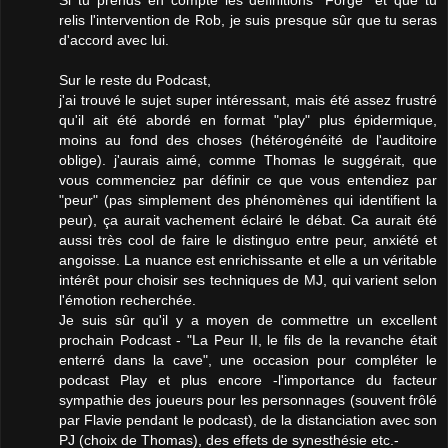
relis l'intervention de Rob, je suis presque sûr que tu seras
d'accord avec lui.
Sur le reste du Podcast,
j'ai trouvé le sujet super intéressant, mais été assez frustré
qu'il ait été abordé en format "play" plus épidermique,
moins au fond des choses (hétérogénéité de l'auditoire
oblige). j'aurais aimé, comme Thomas le suggérait, que
vous commenciez par définir ce que vous entendiez par
"peur" (pas simplement des phénomènes qui identifient la
peur), ça aurait vachement éclairé le débat. Ca aurait été
aussi très cool de faire le distinguo entre peur, anxiété et
angoisse. La nuance est enrichissante et elle a un véritable
intérêt pour choisir ses techniques de MJ, qui varient selon
l'émotion recherchée.
Je suis sûr qu'il y a moyen de commettre un excellent
prochain Podcast - "La Peur II, le fils de la revanche était
enterré dans la cave", une occasion pour compléter le
podcast Play et plus encore -l'importance du facteur
sympathie des joueurs pour les personnages (souvent frôlé
par Flavie pendant le podcast), de la distanciation avec son
PJ (choix de Thomas), des effets de synesthésie etc.-