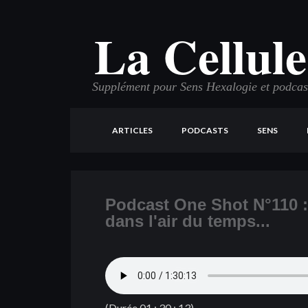
La Cellule
Supplément pour Sens Hexalogie et podcast 
ARTICLES
PODCASTS
SENS
Podcast One Shot N°110 :
dans l'air du temps...
(Durée 01 : 30 : 13)