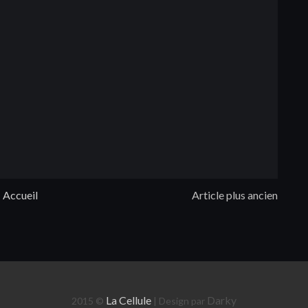
Accueil
Article plus ancien
La Cellule
Darky
2015 ©
| Design par