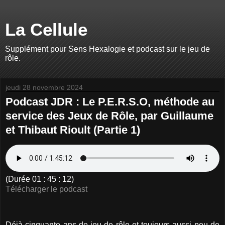
La Cellule
Supplément pour Sens Hexalogie et podcast sur le jeu de
rôle.
jeudi 28 novembre 2024
Podcast JDR : Le P.E.R.S.O, méthode au
service des Jeux de Rôle, par Guillaume
et Thibaut Rioult (Partie 1)
(Durée 01 : 45 : 12)
Télécharger le podcast
Déjà cinquante ans de jeu de rôle et toujours aussi peu de