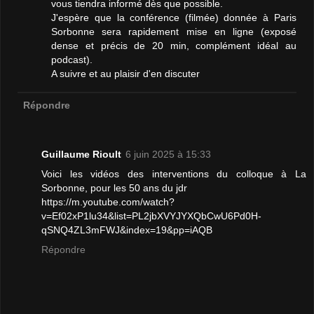
vous tiendra informé dès que possible.
J'espère que la conférence (filmée) donnée à Paris
Sorbonne sera rapidement mise en ligne (exposé
dense et précis de 20 min, complément idéal au
podcast).
A suivre et au plaisir d'en discuter
Répondre
Guillaume Rioult
6 juin 2025 à 15:33
Voici les vidéos des interventions du colloque à La
Sorbonne, pour les 50 ans du jdr
https://m.youtube.com/watch?
v=Ef02xP1lu34&list=PL2jbXVYJYXQbCwU6Pd0H-
qSNQ4ZL3mFWJ&index=19&pp=iAQB
Répondre