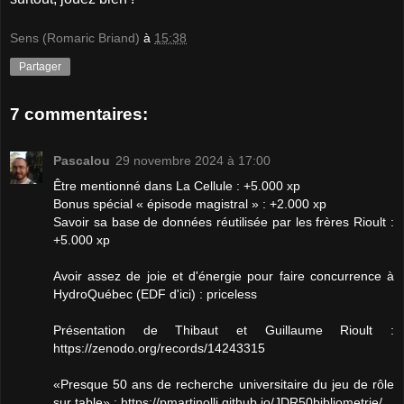
Sens (Romaric Briand)
à
15:38
Partager
7 commentaires:
Pascalou
29 novembre 2024 à 17:00
Être mentionné dans La Cellule : +5.000 xp
Bonus spécial « épisode magistral » : +2.000 xp
Savoir sa base de données réutilisée par les frères Rioult :
+5.000 xp
Avoir assez de joie et d'énergie pour faire concurrence à
HydroQuébec (EDF d'ici) : priceless
Présentation de Thibaut et Guillaume Rioult :
https://zenodo.org/records/14243315
«Presque 50 ans de recherche universitaire du jeu de rôle
sur table» : https://pmartinolli.github.io/JDR50bibliometrie/