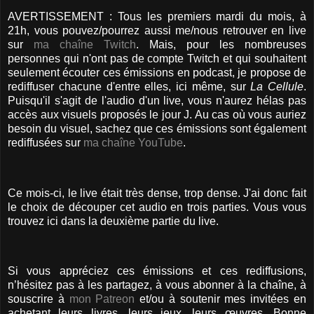
AVERTISSEMENT : Tous les premiers mardi du mois, à
21h, vous pouvez/pourrez aussi me/nous retrouver en live
sur
ma chaîne Twitch
. Mais, pour les nombreuses
personnes qui n'ont pas de compte Twitch et qui souhaitent
seulement écouter ces émissions en podcast, je propose de
rediffuser chacune d'entre elles, ici même, sur
La Cellule
.
Puisqu'il s'agit de l'audio d'un live, vous n'aurez hélas pas
accès aux visuels proposés le jour J. Au cas où vous auriez
besoin du visuel, sachez que ces émissions sont également
rediffusées sur
ma chaîne YouTube
.
Ce mois-ci, le live était très dense, trop dense. J'ai donc fait
le choix de découper cet audio en trois parties. Vous vous
trouvez ici dans la deuxième partie du live.
Si vous appréciez ces émissions et ces rediffusions,
n’hésitez pas à les partagez, à vous abonner à la chaîne, à
souscrire à
mon Patreon
et/ou à soutenir mes invitées en
achetant leurs livres, leurs jeux, leurs œuvres. Bonne