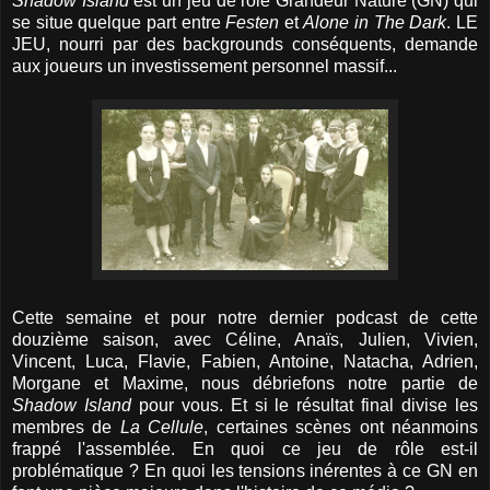
Shadow Island
est un jeu de rôle Grandeur Nature (GN) qui
se situe quelque part entre
Festen
et
Alone in The Dark
. LE
JEU, nourri par des backgrounds conséquents, demande
aux joueurs un investissement personnel massif...
Cette semaine et pour notre dernier podcast de cette
douzième saison, avec Céline, Anaïs, Julien, Vivien,
Vincent, Luca, Flavie, Fabien, Antoine, Natacha, Adrien,
Morgane et Maxime, nous débriefons notre partie de
Shadow Island
pour vous. Et si le résultat final divise les
membres de
La Cellule
, certaines scènes ont néanmoins
frappé l'assemblée. En quoi ce jeu de rôle est-il
problématique ? En quoi les tensions inérentes à ce GN en