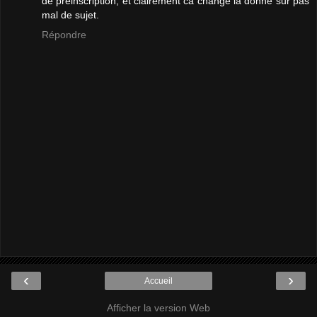
de préinscription, et clairement ca change la donne sur pas
mal de sujet.
Répondre
‹
›
Accueil
Afficher la version Web