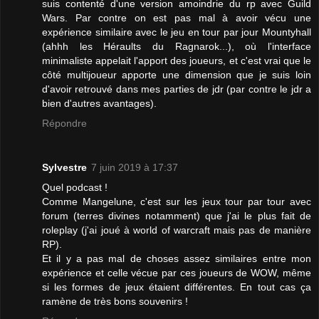
suis contenté d'une version amoindrie du rp avec Guild
Wars. Par contre on est pas mal à avoir vécu une
expérience similaire avec le jeu en tour par jour Mountyhall
(ahhh les Héraults du Ragnarok...), où l'interface
minimaliste appelait l'apport des joueurs, et c'est vrai que le
côté multijoueur apporte une dimension que je suis loin
d'avoir retrouvé dans mes parties de jdr (par contre le jdr a
bien d'autres avantages).
Répondre
Sylvestre
7 juin 2019 à 17:37
Quel podcast !
Comme Mangelune, c'est sur les jeux tour par tour avec
forum (terres divines notamment) que j'ai le plus fait de
roleplay (j'ai joué à world of warcraft mais pas de manière
RP).
Et il y a pas mal de choses assez similaires entre mon
expérience et celle vécue par ces joueurs de WOW, même
si les formes de jeux étaient différentes. En tout cas ça
ramène de très bons souvenirs !