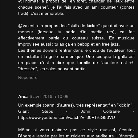
@Thomas: à propos de "en foret, changer de lieux entre
chaque scène", je l'ai fais avec un ami counteur (contes
tradi), c'est mémorable.
@Valentin: à propos des "skills de kicker" que doit avoir un
meneur (lorsque tu parle d'in media res), ça fait
effectivement partie du couteau suisse. En musique
improvisée aussi : tu as ça en bebop et en free jazz.
Les thèmes doivent rentrer dans le chou de l'auditeur, tout
en installant la grille harmonique. Une fois que la grille est
en place, c'est à dire que l'oreille de l'auditeur est +/-
"dressée", les solos peuvent partir.
Répondre
Arca
6 avril 2019 à 10:06
Un exemple (parmi d'autres), très représentatif en "kick in" :
Giant Steps - John Coltrane -
https://www.youtube.com/watch?v=30FTr6G53VU
Même si vous n'aimez pas ce style musical, écoutez
l'énergie lancée par les musiciens aux auditeurs. L'énergie