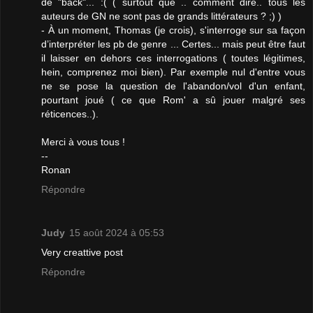
de "back"... :( ( surtout que .. comment dire.. tous les
auteurs de GN ne sont pas de grands littérateurs ? ;) )
- À un moment, Thomas (je crois), s'interroge sur sa façon
d’interpréter les pb de genre ... Certes... mais peut être faut
il laisser en dehors ces interrogations ( toutes légitimes,
hein, comprenez moi bien). Par exemple nul d'entre vous
ne se pose la question de l'abandon/vol d'un enfant,
pourtant joué ( ce que Rom' a sû jouer malgré ses
réticences..).
Merci à vous tous !
--
Ronan
Répondre
Judy
15 août 2024 à 05:53
Very creattive post
Répondre