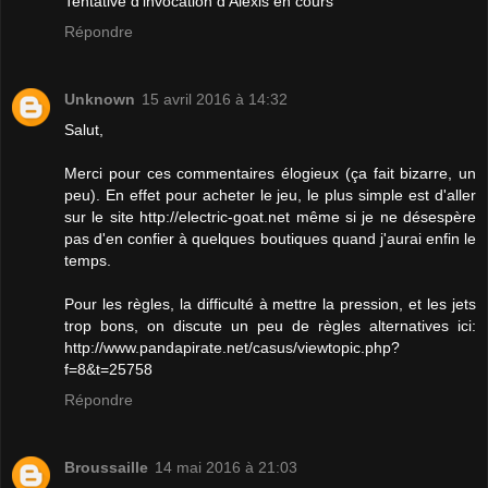
Tentative d'invocation d'Alexis en cours
Répondre
Unknown
15 avril 2016 à 14:32
Salut,
Merci pour ces commentaires élogieux (ça fait bizarre, un
peu). En effet pour acheter le jeu, le plus simple est d'aller
sur le site http://electric-goat.net même si je ne désespère
pas d'en confier à quelques boutiques quand j'aurai enfin le
temps.
Pour les règles, la difficulté à mettre la pression, et les jets
trop bons, on discute un peu de règles alternatives ici:
http://www.pandapirate.net/casus/viewtopic.php?
f=8&t=25758
Répondre
Broussaille
14 mai 2016 à 21:03