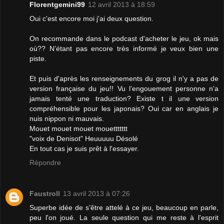
Florentgemini99
12 avril 2013 à 18:59
Oui c'est encore moi j'ai deux question.
On recommande dans le podcast d'acheter le jeu, ok mais
où?? N’étant pas encore très informé je veux bien une
piste.
Et puis d'après les renseignements du grog il n'y a pas de
version française du jeu!! Vu l’engouement personne n'a
jamais tenté une traduction? Existe t il une version
compréhensible pour les japonais? Oui car en anglais je
nuis nippon ni mauvais.
Mouet mouet mouet mouettttttt
"voix de Denisot" Heuuuuu Désolé
En tout cas je suis prêt à l'essayer.
Répondre
Faustroll
13 avril 2013 à 07:26
Superbe idée de s'être attelé à ce jeu, beaucoup en parle,
peu l'on joué. La seule question qui me reste à l'esprit