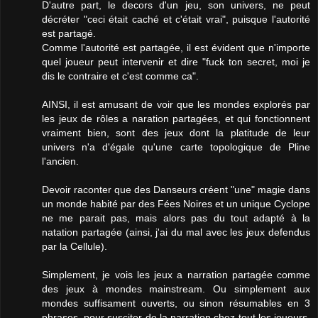
D'autre part, le decors d'un jeu, son univers, ne peut
décréter "ceci était caché et c'était vrai", puisque l'autorité
est partagé.
Comme l'autorité est partagée, il est évident que n'importe
quel joueur peut intervenir et dire "fuck ton secret, moi je
dis le contraire et c'est comme ca".
AINSI, il est amusant de voir que les mondes explorés par
les jeux de rôles a naration partagées, et qui fonctionnent
vraiment bien, sont des jeux dont la platitude de leur
univers n'a d'égale qu'une carte topologique de Pline
l'ancien.
Devoir raconter que des Danseurs créent "une" magie dans
un monde habité par des Fées Noires et un unique Cyclope
ne me parait pas, mais alors pas du tout adapté à la
natation partagée (ainsi, j'ai du mal avec les jeux defendus
par la Cellule).
Simplement, je vois les jeux a narration partagée comme
des jeux à mondes mainstream. Ou simplement aux
mondes suffisament ouverts, ou sinon résumables en 3
phrases, pour susciter de la narration chez tout les joueurs,