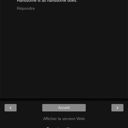
Handsome is as handsome does.
Répondre
‹
›
Accueil
Afficher la version Web