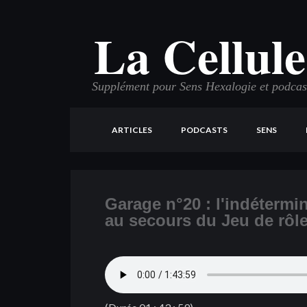
La Cellule
Supplément pour Sens Hexalogie et podcast 
ARTICLES
PODCASTS
SENS
Garage n°20 : l'indétermi
au secours du Jeu de rôle