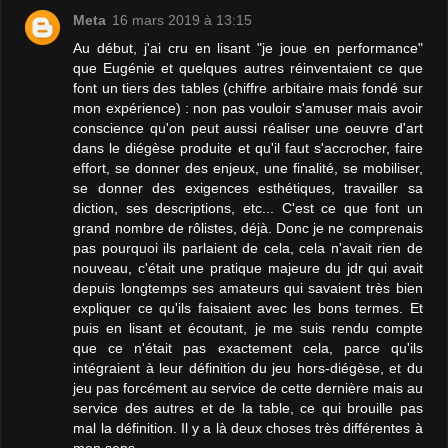
Meta
16 mars 2019 à 13:15
Au début, j'ai cru en lisant "je joue en performance"
que Eugénie et quelques autres réinventaient ce que
font un tiers des tables (chiffre arbitaire mais fondé sur
mon expérience) : non pas vouloir s'amuser mais avoir
conscience qu'on peut aussi réaliser une oeuvre d'art
dans le diégèse produite et qu'il faut s'accrocher, faire
effort, se donner des enjeux, une finalité, se mobiliser,
se donner des exigences esthétiques, travailler sa
diction, ses descriptions, etc... C'est ce que font un
grand nombre de rôlistes, déjà. Donc je ne comprenais
pas pourquoi ils parlaient de cela, cela n'avait rien de
nouveau, c'était une pratique majeure du jdr qui avait
depuis longtemps ses amateurs qui savaient très bien
expliquer ce qu'ils faisaient avec les bons termes. Et
puis en lisant et écoutant, je me suis rendu compte
que ce n'était pas exactement cela, parce qu'ils
intégraient à leur définition du jeu hors-diégèse, et du
jeu pas forcément au service de cette dernière mais au
service des autres et de la table, ce qui brouille pas
mal la définition. Il y a là deux choses très différentes à
mon sens.