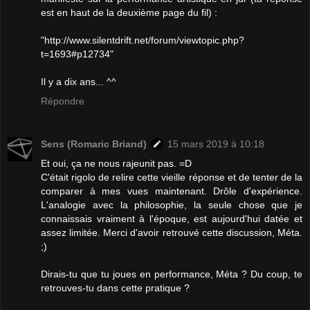
est en haut de la deuxième page du fil) :
"http://www.silentdrift.net/forum/viewtopic.php?
t=1693#p12734"
Il y a dix ans... ^^
Répondre
Sens (Romaric Briand)
15 mars 2019 à 10:18
Et oui, ça ne nous rajeunit pas. =D
C'était rigolo de relire cette vieille réponse et de tenter de la
comparer à mes vues maintenant. Drôle d'expérience.
L'analogie avec la philosophie, la seule chose que je
connaissais vraiment à l'époque, est aujourd'hui datée et
assez limitée. Merci d'avoir retrouvé cette discussion, Méta.
;)
Dirais-tu que tu joues en performance, Méta ? Du coup, te
retrouves-tu dans cette pratique ?