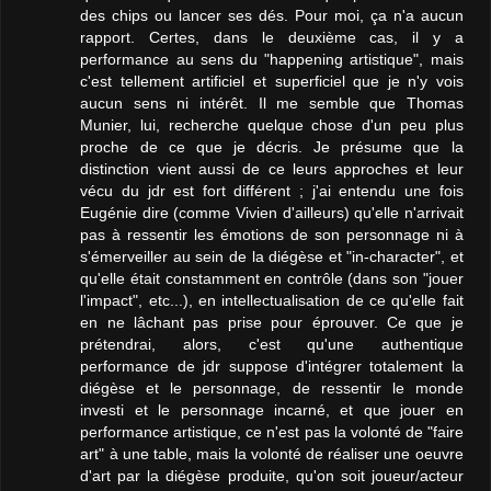
des chips ou lancer ses dés. Pour moi, ça n'a aucun
rapport. Certes, dans le deuxième cas, il y a
performance au sens du "happening artistique", mais
c'est tellement artificiel et superficiel que je n'y vois
aucun sens ni intérêt. Il me semble que Thomas
Munier, lui, recherche quelque chose d'un peu plus
proche de ce que je décris. Je présume que la
distinction vient aussi de ce leurs approches et leur
vécu du jdr est fort différent ; j'ai entendu une fois
Eugénie dire (comme Vivien d'ailleurs) qu'elle n'arrivait
pas à ressentir les émotions de son personnage ni à
s'émerveiller au sein de la diégèse et "in-character", et
qu'elle était constamment en contrôle (dans son "jouer
l'impact", etc...), en intellectualisation de ce qu'elle fait
en ne lâchant pas prise pour éprouver. Ce que je
prétendrai, alors, c'est qu'une authentique
performance de jdr suppose d'intégrer totalement la
diégèse et le personnage, de ressentir le monde
investi et le personnage incarné, et que jouer en
performance artistique, ce n'est pas la volonté de "faire
art" à une table, mais la volonté de réaliser une oeuvre
d'art par la diégèse produite, qu'on soit joueur/acteur