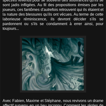
spectres revenus pour se souvenir des souffrances qu'ils se
sont jadis infligées. Au fil des propositions émises par les
joueurs, ces fantômes d'autrefois retrouvent qui ils étaient et
la nature des blessures qu'ils ont vécues. Au terme de cette
laborieuse réminiscence, ils devront décider s'ils se
pardonnent ou s'ils se condamnent à errer ainsi, pour
toujours...
Avec Fabien, Maxime et Stéphane, nous revivons un drame
affectif survenu en un lieu inconnu. Comment les règles de