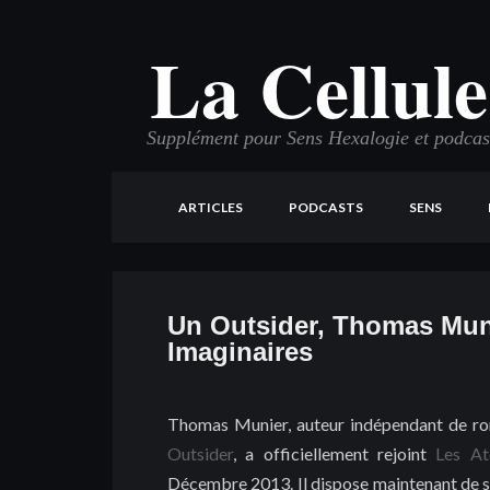
La Cellule
Supplément pour Sens Hexalogie et podcast 
ARTICLES
PODCASTS
SENS
Un Outsider, Thomas Munie
Imaginaires
Thomas Munier, auteur indépendant de rom
Outsider
, a officiellement rejoint
Les At
Décembre 2013. Il dispose maintenant de 