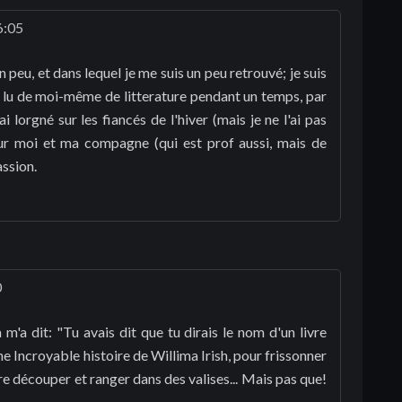
6:05
peu, et dans lequel je me suis un peu retrouvé; je suis
up lu de moi-même de litterature pendant un temps, par
i lorgné sur les fiancés de l'hiver (mais je ne l'ai pas
pour moi et ma compagne (qui est prof aussi, mais de
assion.
0
'a dit: "Tu avais dit que tu dirais le nom d'un livre
une Incroyable histoire de Willima Irish, pour frissonner
re découper et ranger dans des valises... Mais pas que!