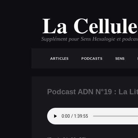
La Cellule
Supplément pour Sens Hexalogie et podcast 
ARTICLES
PODCASTS
SENS
Podcast ADN N°19 : La Li