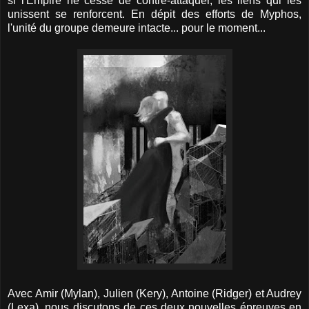
si l'Empire ne cesse de contre-attaquer, les liens qui les
unissent se renforcent. En dépit des efforts de Myphos,
l'unité du groupe demeure intacte... pour le moment...
Avec Amir (Mylan), Julien (Kery), Antoine (Ridger) et Audrey
(Lexa), nous discutons de ces deux nouvelles épreuves en