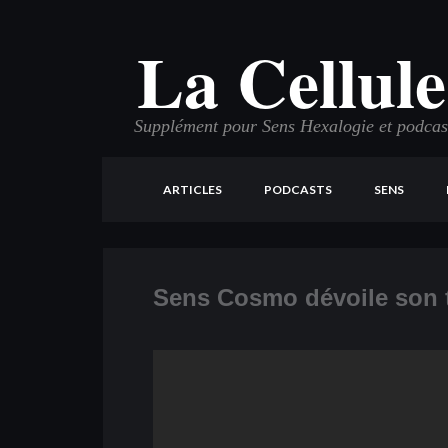
La Cellule
Supplément pour Sens Hexalogie et podcast 
ARTICLES
PODCASTS
SENS
Sens Cosmo dévoile son tr