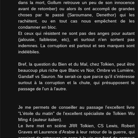
dans la mort, Gollum retrouve un peu de son innocence
avant de retomber) ou alors ils ont accompli de grandes
choses par le passé (Saroumane, Denethor) qui les
rachètent, ou en tout cas nous empêchent de les
condamner en bloc.
Et ceux qui résistent ne sont pas des anges pour autant
(jalousie, faiblesse, etc), et surtout n'en sortent pas
indemnes. La corruption est partout et ses marques sont
indélébiles.
Bref, la question du Bien et du Mal, chez Tolkien, peut être
beaucoup plus riche que Blanc vs Noir, Ombre vs Lumière,
Gandalf vs Sauron. Ne serait-ce que parce qu'il s'intéresse
surtout à la corruption et la chute, qui présupposent le
passage de l'un à l'autre.
Je me permets de conseiller au passage l'excellent livre
"L'étoile du matin" de l'excellent spécialiste de Tolkien Wu
Ming 4 (auteur italien).
Le livre met en scène JRR Tolkien, CS Lewis, Robert
Graves et Laurence d'Arabie à leur retour de la guerre, qui
essaient de retrouver un sens à la vie sur fond de campus