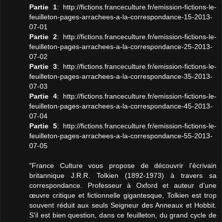
Partie 1
: http://fictions.franceculture.fr/emission-fictions-le-
feuilleton-pages-arrachees-a-la-correspondance-15-2013-
07-01
Partie 2
: http://fictions.franceculture.fr/emission-fictions-le-
feuilleton-pages-arrachees-a-la-correspondance-25-2013-
07-02
Partie 3
: http://fictions.franceculture.fr/emission-fictions-le-
feuilleton-pages-arrachees-a-la-correspondance-35-2013-
07-03
Partie 4
: http://fictions.franceculture.fr/emission-fictions-le-
feuilleton-pages-arrachees-a-la-correspondance-45-2013-
07-04
Partie 5
: http://fictions.franceculture.fr/emission-fictions-le-
feuilleton-pages-arrachees-a-la-correspondance-55-2013-
07-05
"France Culture vous propose de découvrir l’écrivain
britannique J.R.R. Tolkien (1892-1973) à travers sa
correspondance. Professeur à Oxford et auteur d’une
œuvre critique et fictionnelle gigantesque, Tolkien est trop
souvent réduit aux seuls Seigneur des Anneaux et Hobbit.
S’il est bien question, dans ce feuilleton, du grand cycle de